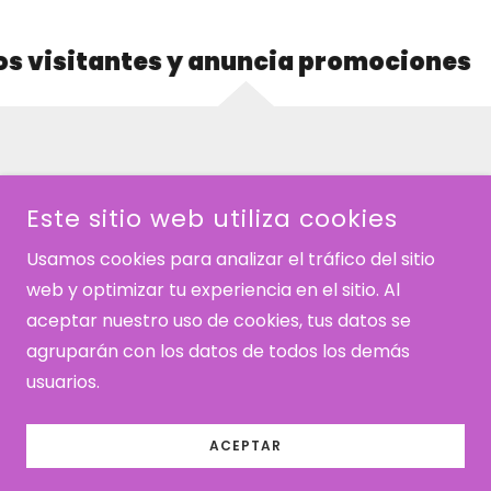
 visitantes y anuncia promociones
Política de privacidad
Este sitio web utiliza cookies
Términos y condiciones
Usamos cookies para analizar el tráfico del sitio
web y optimizar tu experiencia en el sitio. Al
CRIADERO CALQUIN
aceptar nuestro uso de cookies, tus datos se
agruparán con los datos de todos los demás
COPYRIGHT © 2025 CRIADERO CALQUIN - TODOS LOS
DERECHOS RESERVADOS.
usuarios.
CON TECNOLOGÍA DE
ACEPTAR