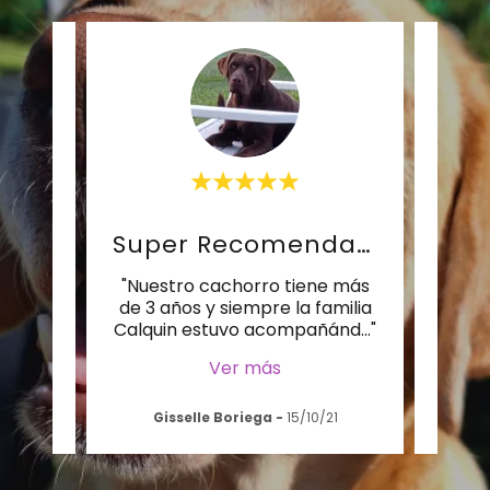
s!!!
Super Recomendables!
nos
"Nuestro cachorro tiene más
"Es l
s
de 3 años y siempre la familia
Vida!
rtan
..."
Calquin estuvo acompañánd
..."
por 
Ver más
2025
Gisselle Boriega
-
15/10/21
Ro